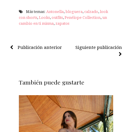
Más temas:
Antonella
,
bloguera
,
calzado
,
look
con shorts
,
Looks
,
outfits
,
Penélope Collection
,
un
cambio en ti misma
,
zapatos
Publicación anterior
Siguiente publicación
También puede gustarte