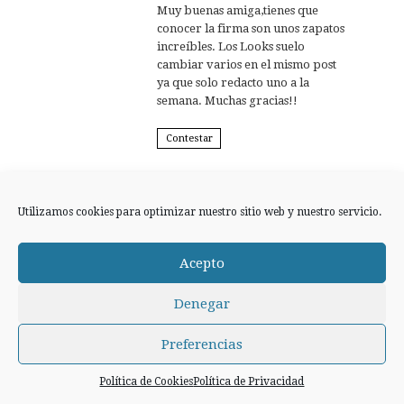
Muy buenas amiga,tienes que
conocer la firma son unos zapatos
increíbles. Los Looks suelo
cambiar varios en el mismo post
ya que solo redacto uno a la
semana. Muchas gracias!!
Contestar
Utilizamos cookies para optimizar nuestro sitio web y nuestro servicio.
Ana Compañia Aérea.
21 mayo, 2014
Me encanta!!! Los zapatos bio de
Acepto
Penélope son geniales y tengo varios
pares. Y el estilismo ya sabéis si quereis
Denegar
en Compañia Aérea. Preciosa
Antobella….
Preferencias
Contestar
Política de Cookies
Política de Privacidad