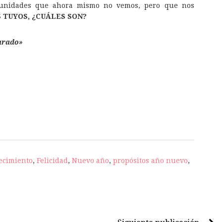
tunidades que ahora mismo no vemos, pero que nos
S TUYOS, ¿CUÁLES SON?
eparado»
ecimiento
,
Felicidad
,
Nuevo año
,
propósitos año nuevo
,