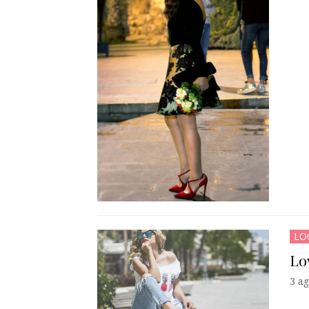
LO
Lo
3 ag