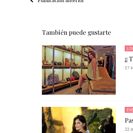
Publicación anterior
También puede gustarte
LO
¡¡ 
17 
EV
Pa
22 