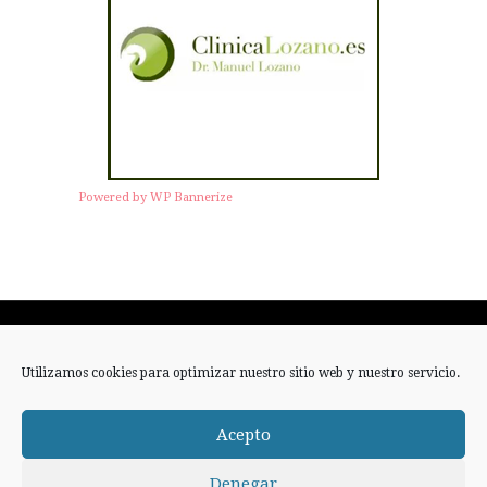
Powered by WP Bannerize
Twitter
Facebook
Instagram
Utilizamos cookies para optimizar nuestro sitio web y nuestro servicio.
RSS
Acepto
Denegar