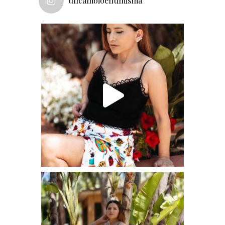
uncambioentimisma