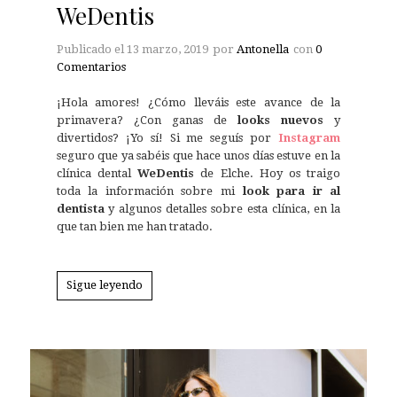
WeDentis
Publicado el
13 marzo, 2019
por
Antonella
con
0
Comentarios
¡Hola amores! ¿Cómo lleváis este avance de la
primavera? ¿Con ganas de
looks nuevos
y
divertidos? ¡Yo sí! Si me seguís por
Instagram
seguro que ya sabéis que hace unos días estuve en la
clínica dental
WeDentis
de Elche. Hoy os traigo
toda la información sobre mi
look para ir al
dentista
y algunos detalles sobre esta clínica, en la
que tan bien me han tratado.
Sigue leyendo