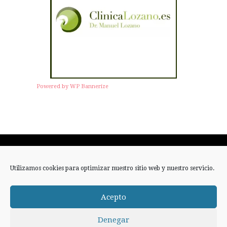
Powered by WP Bannerize
Twitter
Facebook
Instagram
Utilizamos cookies para optimizar nuestro sitio web y nuestro servicio.
RSS
Acepto
Denegar
Copyright 2020
UnCambioEnTiMisma
- Servicio y Diseño Web