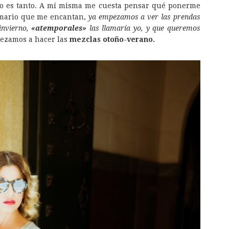
 lo es tanto. A mí misma me cuesta pensar qué ponerme
rmario que me encantan,
ya empezamos a ver las prendas
invierno,
«atemporales»
las llamaría yo, y que queremos
ezamos a hacer las
mezclas otoño-verano.