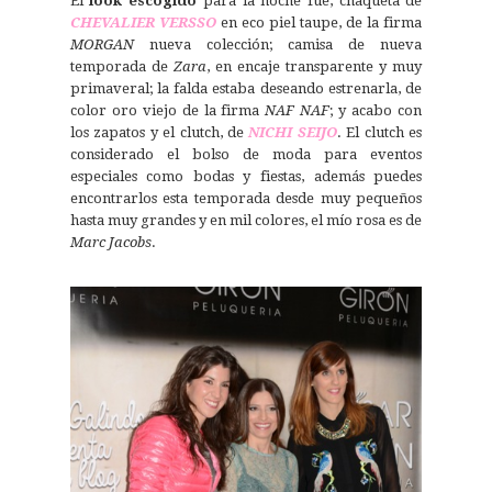
El
look escogido
para la noche fue, chaqueta de
CHEVALIER VERSSO
en eco piel taupe, de la firma
MORGAN
nueva colección; camisa de nueva
temporada de
Zara
, en encaje transparente y muy
primaveral; la falda estaba deseando estrenarla, de
color oro viejo de la firma
NAF NAF
; y acabo con
los zapatos y el clutch, de
NICHI SEIJO
. El clutch es
considerado el bolso de moda para eventos
especiales como bodas y fiestas, además puedes
encontrarlos esta temporada desde muy pequeños
hasta muy grandes y en mil colores, el mío rosa es de
Marc Jacobs
.