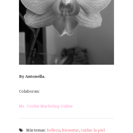
By Antonella.
Colaboran:
Mr. Cookie Marketing Online
Más temas:
belleza
,
Bienestar
,
cuidar la piel